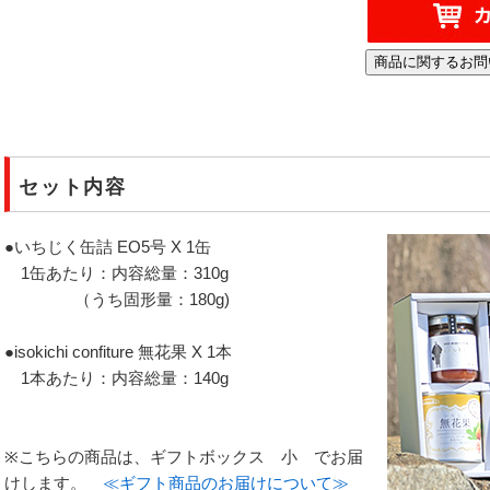
セット内容
●いちじく缶詰 EO5号 X 1缶
1缶あたり：内容総量：310g
（うち固形量：180g)
●isokichi confiture 無花果 X 1本
1本あたり：内容総量：140g
※こちらの商品は、ギフトボックス 小 でお届
けします。
≪ギフト商品のお届けについて≫