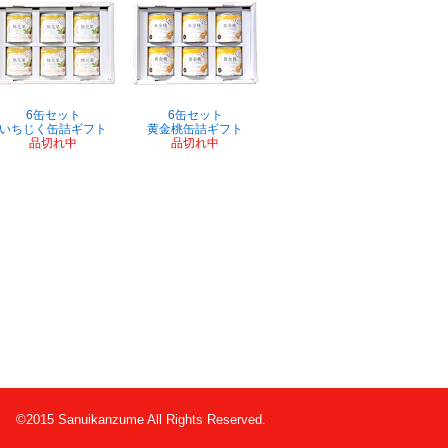
6缶セット
6缶セット
いちじく缶詰ギフト
黄金桃缶詰ギフト
品切れ中
品切れ中
©2015 Sanuikanzume All Rights Reserved.