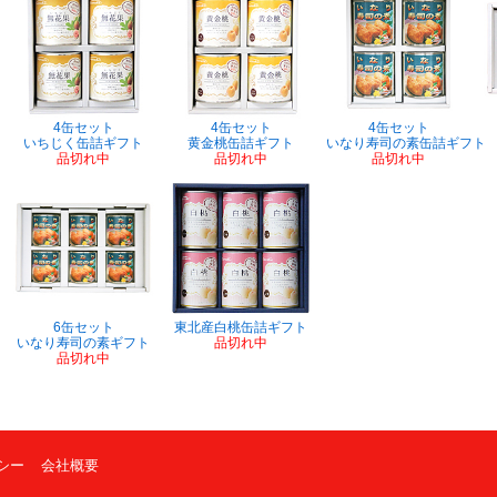
4缶セット
4缶セット
4缶セット
いちじく缶詰ギフト
黄金桃缶詰ギフト
いなり寿司の素缶詰ギフト
品切れ中
品切れ中
品切れ中
6缶セット
東北産白桃缶詰ギフト
いなり寿司の素ギフト
品切れ中
品切れ中
シー
会社概要