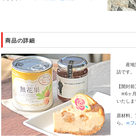
商品の詳細
◆いち
産地実
詰です。
≪
【開封前
※6ヶ月
いたしま
原材料、
ら。
≪フ