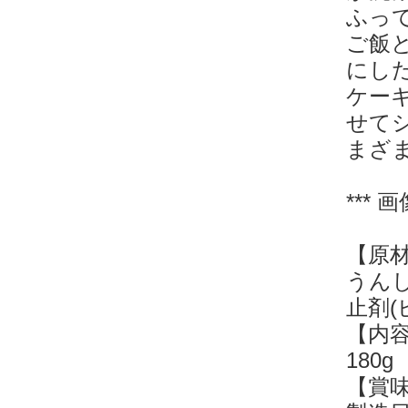
ふっ
ご飯
にし
ケー
せて
まざ
***
【原
うんし
止剤(
【内
180g
【賞